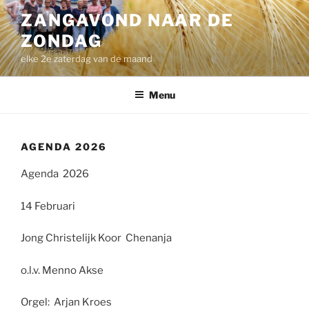
Ga
ZANGAVOND NAAR DE
naar
ZONDAG
de
inhoud
elke 2e zaterdag van de maand
Menu
AGENDA 2026
Agenda 2026
14 Februari
Jong Christelijk Koor Chenanja
o.l.v. Menno Akse
Orgel: Arjan Kroes